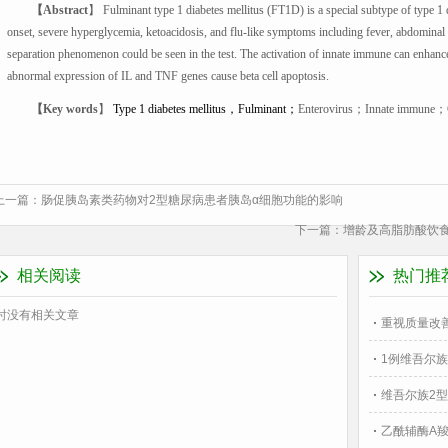
【Abstract
】 Fulminant type 1 diabetes mellitus (FT1D) is a special subtype of type 1 d
onset, severe hyperglycemia, ketoacidosis, and flu-like symptoms including fever, abdomin
separation phenomenon could be seen in the test. The activation of innate immune can enhance e
abnormal expression of IL and TNF genes cause beta cell apoptosis.
【Key words
】
Type 1 diabetes mellitus
，
Fulminant
；
Enterovirus
；
Innate immune
；
上一篇：
肠促胰岛素类药物对2型糖尿病患者胰岛α细胞功能的影响
下一篇：
增龄及高脂肪酸饮食
相关阅读
热门推
时没有相关文章
重视质量改善
1例维吾尔族
维吾尔族2型
乙酰辅酶A羧