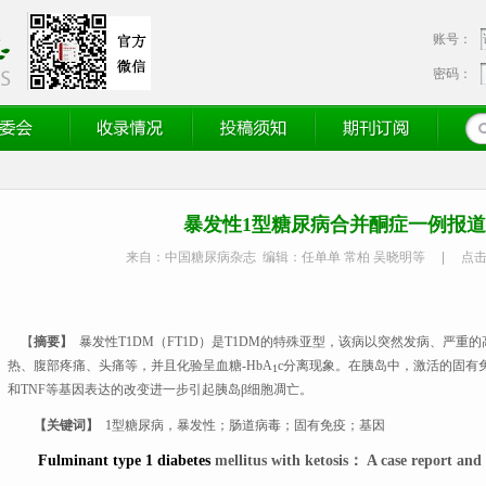
账号：
密码：
会
收录情况
投稿须知
期刊订阅
暴发性1型糖尿病合并酮症一例报
来自：中国糖尿病杂志 编辑：任单单 常柏 吴晓明等
|
点
【
摘要
】
暴发性
T1DM
（
FT1D
）是
T1DM
的特殊亚型，该病以突然发病、严重的
热、腹部疼痛、头痛等，并且化验呈血糖
-HbA
c
分离现象。在胰岛中，激活的固有
1
和
TNF
等基因表达的改变进一步引起胰岛β细胞凋亡。
【
关键词
】
1
型糖尿病，暴发性；肠道病毒；固有免疫；基因
Fulminant type 1 diabetes
mellitus with ketosis
：
A case report and