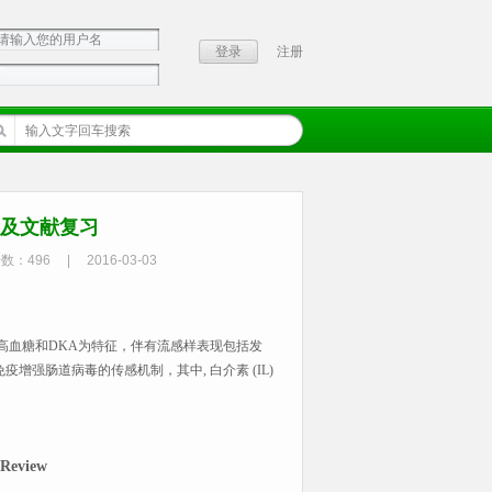
注册
道及文献复习
击数：
496
|
2016-03-03
高血糖和
DKA
为特征，伴有流感样表现包括发
免疫增强肠道病毒的传感机制，其中
,
白介素
(IL)
 Review