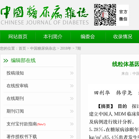
《中国糖尿病杂志》官方网站
网站首页
本刊简介
编委会
收录情况
您的位置：
首页
>
中国糖尿病杂志
>
2018年
>
7期
编辑部在线
线粒体基因t
投稿须知
来自：中国
在线投审稿
在线期刊
期刊订阅
支付宝付款指南
(New!)
著作授权书下载