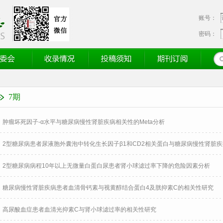
账号：
密码：
会
收录情况
投稿须知
期刊订阅
7期
肿瘤坏死因子-α水平与糖尿病慢性肾脏疾病相关性的Meta分析
2型糖尿病患者尿液胞外囊泡中转化生长因子β1和CD2相关蛋白与糖尿病慢性肾脏
2型糖尿病病程10年以上无微量白蛋白尿患者肾小球滤过率下降的危险因素分析
糖尿病慢性肾脏疾病患者血清骨钙素与视黄醇结合蛋白4及胱抑素C的相关性研究
高尿酸血症患者血清光抑素C与肾小球滤过率的相关性研究