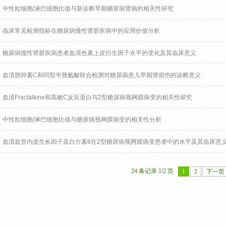
中性粒细胞/淋巴细胞比值与新诊断早期糖尿病肾病的相关性研究
临床常见检测指标在糖尿病慢性肾脏疾病中的应用价值分析
糖尿病慢性肾脏疾病患者血清色素上皮衍生因子水平的变化及其临床意义
血清胱抑素C和同型半胱氨酸联合检测对糖尿病患儿早期肾损伤的诊断意义
血清Fractalkine和高敏C反应蛋白与2型糖尿病视网膜病变的相关性研究
中性粒细胞/淋巴细胞比值与糖尿病视网膜病变的相关性分析
血清血管内皮生长因子及白介素8在2型糖尿病视网膜病变患者中的水平及其临床意
24 条记录 1/2 页
1
2
下一页