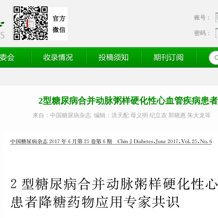
账号：
密码：
会
收录情况
投稿须知
期刊订阅
2型糖尿病合并动脉粥样硬化性心血管疾病患
来自：中国糖尿病杂志 编辑：洪天配 母义明 纪立农 郭晓惠 朱大龙等