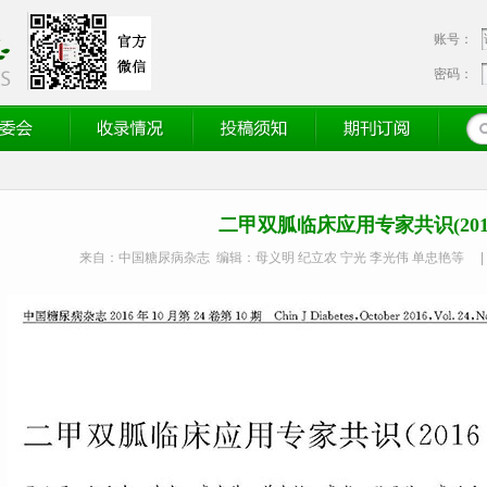
账号：
密码：
会
收录情况
投稿须知
期刊订阅
二甲双胍临床应用专家共识(2016
来自：中国糖尿病杂志 编辑：母义明 纪立农 宁光 李光伟 单忠艳等
|